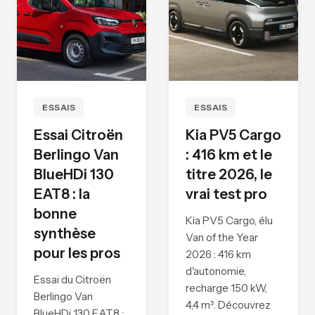
ESSAIS
ESSAIS
Essai Citroën
Kia PV5 Cargo
Berlingo Van
: 416 km et le
BlueHDi 130
titre 2026, le
EAT8 : la
vrai test pro
bonne
Kia PV5 Cargo, élu
synthèse
Van of the Year
pour les pros
2026 : 416 km
d'autonomie,
Essai du Citroën
recharge 150 kW,
Berlingo Van
4,4 m³. Découvrez
BlueHDi 130 EAT8 :