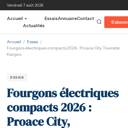
Aller au contenu principal
Vendredi 7 août 2026
Accueil
Essais
Annuaire
Contact
S'abonn
Actualités
Accueil
/
Essais
/
Fourgons électriques compacts 2026 : Proace City, Townstar,
Kangoo
ESSAIS
Fourgons électriques
compacts 2026 :
Proace City,