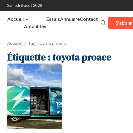
Aller au contenu principal
Samedi 8 août 2026
Accueil
Essais
Annuaire
Contact
S'abonn
Actualités
Accueil
/
Tag : toyota proace
Étiquette :
toyota proace