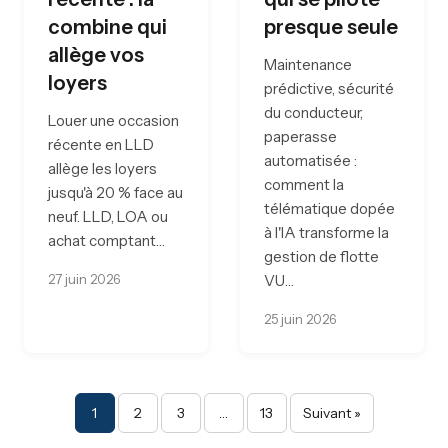
combine qui
presque seule
allège vos
Maintenance
loyers
prédictive, sécurité
du conducteur,
Louer une occasion
paperasse
récente en LLD
automatisée :
allège les loyers
comment la
jusqu'à 20 % face au
télématique dopée
neuf. LLD, LOA ou
à l'IA transforme la
achat comptant…
gestion de flotte
27 juin 2026
VU…
25 juin 2026
Pagination des publi
1
2
3
…
13
Suivant »