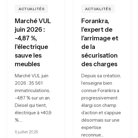
ACTUALITÉS
ACTUALITÉS
Marché VUL
Forankra,
juin 2026 :
l’expert de
-4,87 %,
l’arrimage et
l’électrique
de la
sauve les
sécurisation
meubles
des charges
Marché VUL juin
Depuis sa création,
2026 : 35 561
l’enseigne bien
immatriculations,
connue Forankra a
-4,87 % sur un an.
progressivement
Diesel qui tient,
élargi son champ
électrique à +40,9
d’action et s’appuie
%.…
désormais sur une
expertise
6 juillet 2026
reconnue…