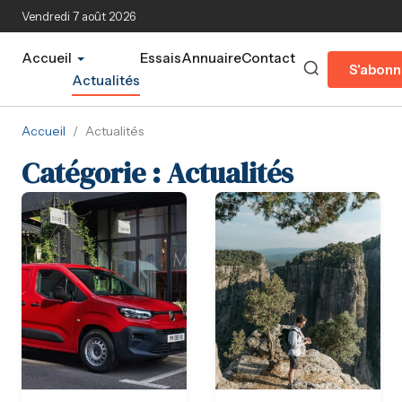
Aller au contenu principal
Vendredi 7 août 2026
Accueil
Essais
Annuaire
Contact
S'abonn
Actualités
Accueil
/
Actualités
Catégorie :
Actualités