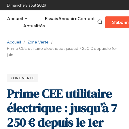
Aller au contenu principal
Dimanche 9 août 2026
Accueil
Essais
Annuaire
Contact
S'abonn
Actualités
Accueil
/
Zone Verte
/
Prime CEE utilitaire électrique : jusqu’à 7 250 € depuis le 1er
juin
ZONE VERTE
Prime CEE utilitaire
électrique : jusqu’à 7
250 € depuis le 1er