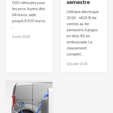
semestre
000 véhicules pour
les pros, loyers dès
Utilitaire électrique
94 euros, aide
2026 : +40,9 % de
jusqu'à 9 500 euros.
ventes au 1er
…
semestre, Kangoo
en tête, R5 en
6 août 2026
embuscade. Le
classement
complet…
23 juillet 2026