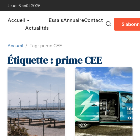
Aller au contenu principal
Jeudi 6 août 2026
Accueil
Essais
Annuaire
Contact
S'abonn
Actualités
Accueil
/
Tag : prime CEE
Étiquette :
prime CEE