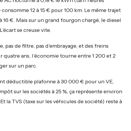
e AC nocturne à 0,18 € le kWh (tarif heures
ue consomme 12 à 15 € pour 100 km. Le même trajet
 à 16 €. Mais sur un grand fourgon chargé, le diesel
’écart se creuse vite.
, pas de filtre, pas d’embrayage, et des freins
ur quatre ans, l’économie tourne entre 1 200 et 2
ger sur un parc.
ment déductible plafonne à 30 000 € pour un VE,
mpôt sur les sociétés à 25 %, ça représente environ
 la TVS (taxe sur les véhicules de société) reste à