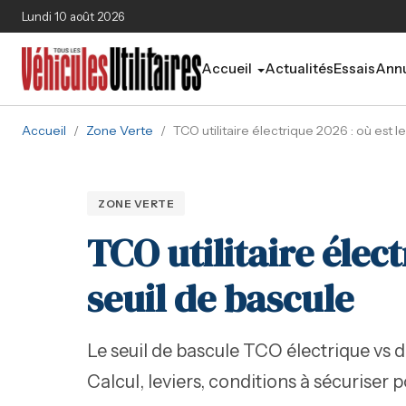
Aller au contenu principal
Lundi 10 août 2026
Accueil
Actualités
Essais
Annu
Accueil
/
Zone Verte
/
TCO utilitaire électrique 2026 : où est l
ZONE VERTE
TCO utilitaire élect
seuil de bascule
Le seuil de bascule TCO électrique vs d
Calcul, leviers, conditions à sécuriser p