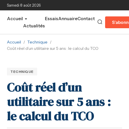
Aller au contenu principal
Samedi 8 août 2026
Accueil
Essais
Annuaire
Contact
S'abonn
Actualités
Accueil
/
Technique
/
Coût réel d’un utilitaire sur 5 ans : le calcul du TCO
TECHNIQUE
Coût réel d’un
utilitaire sur 5 ans :
le calcul du TCO