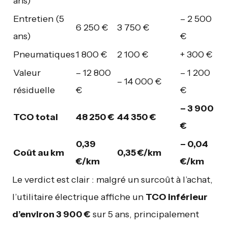
ans)
Entretien (5
– 2 500
6 250 €
3 750 €
ans)
€
Pneumatiques
1 800 €
2 100 €
+ 300 €
Valeur
– 12 800
– 1 200
– 14 000 €
résiduelle
€
€
– 3 900
TCO total
48 250 €
44 350 €
€
0,39
– 0,04
Coût au km
0,35 €/km
€/km
€/km
Le verdict est clair : malgré un surcoût à l’achat,
l’utilitaire électrique affiche un
TCO inférieur
d’environ 3 900 €
sur 5 ans, principalement