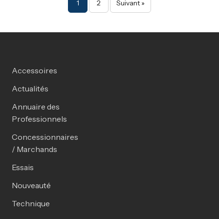
Pagination des publi
1
2
Suivant »
Accessoires
Actualités
Annuaire des
Professionnels
Concessionnaires
/ Marchands
Essais
Nouveauté
Technique