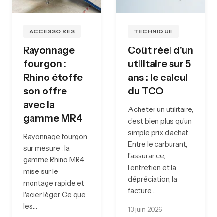
ACCESSOIRES
TECHNIQUE
Rayonnage
Coût réel d’un
fourgon :
utilitaire sur 5
Rhino étoffe
ans : le calcul
son offre
du TCO
avec la
Acheter un utilitaire,
gamme MR4
c’est bien plus qu’un
simple prix d’achat.
Rayonnage fourgon
Entre le carburant,
sur mesure : la
l’assurance,
gamme Rhino MR4
l’entretien et la
mise sur le
dépréciation, la
montage rapide et
facture…
l'acier léger. Ce que
les…
13 juin 2026