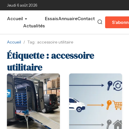
Aller au contenu principal
Jeudi 6 août 2026
Accueil
Essais
Annuaire
Contact
S'abonn
Actualités
Accueil
/
Tag : accessoire utilitaire
Étiquette :
accessoire
utilitaire