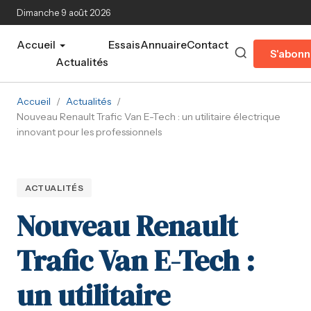
Aller au contenu principal
Dimanche 9 août 2026
Accueil
Essais
Annuaire
Contact
S'abonn
Actualités
Accueil
/
Actualités
/
Nouveau Renault Trafic Van E-Tech : un utilitaire électrique
innovant pour les professionnels
ACTUALITÉS
Nouveau Renault
Trafic Van E-Tech :
un utilitaire