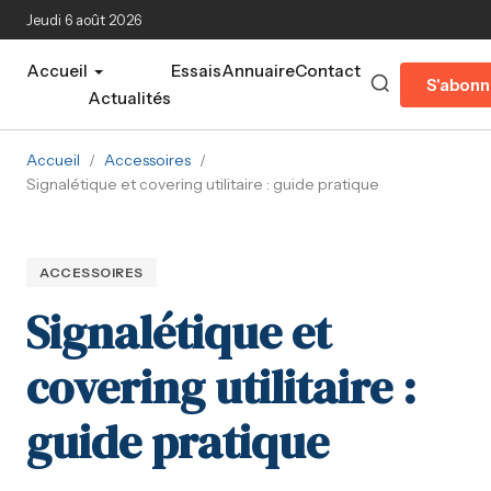
Aller au contenu principal
Jeudi 6 août 2026
Accueil
Essais
Annuaire
Contact
S'abonn
Actualités
Accueil
/
Accessoires
/
Signalétique et covering utilitaire : guide pratique
ACCESSOIRES
Signalétique et
covering utilitaire :
guide pratique