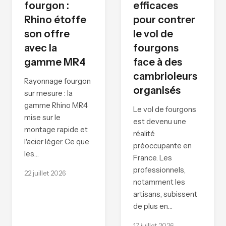
fourgon :
efficaces
Rhino étoffe
pour contrer
son offre
le vol de
avec la
fourgons
gamme MR4
face à des
cambrioleurs
Rayonnage fourgon
organisés
sur mesure : la
gamme Rhino MR4
Le vol de fourgons
mise sur le
est devenu une
montage rapide et
réalité
l'acier léger. Ce que
préoccupante en
les…
France. Les
professionnels,
22 juillet 2026
notamment les
artisans, subissent
de plus en…
17 juillet 2026