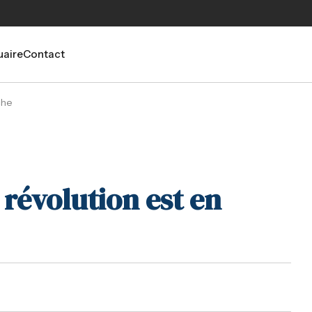
aire
Contact
che
 révolution est en