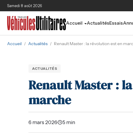
Aller au contenu principal
Samedi 8 août 2026
Accueil
Actualités
Essais
Annu
Accueil
/
Actualités
/
Renault Master : la révolution est en mar
ACTUALITÉS
Renault Master : la
marche
6 mars 2026
·
5 min