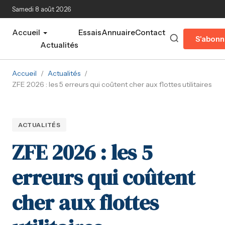
Aller au contenu principal
Samedi 8 août 2026
Accueil
Essais
Annuaire
Contact
S'abonn
Actualités
Accueil
/
Actualités
/
ZFE 2026 : les 5 erreurs qui coûtent cher aux flottes utilitaires
ACTUALITÉS
ZFE 2026 : les 5
erreurs qui coûtent
cher aux flottes