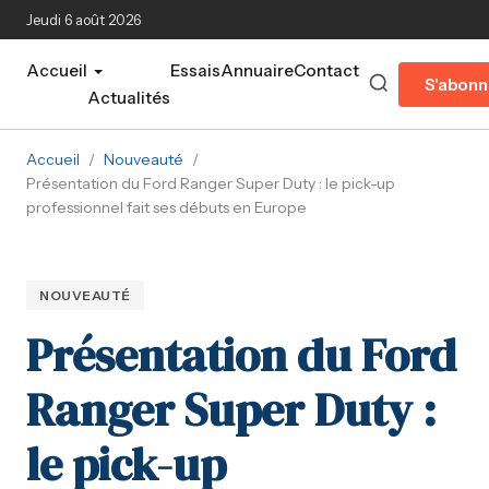
Aller au contenu principal
Jeudi 6 août 2026
Accueil
Essais
Annuaire
Contact
S'abonn
Actualités
Accueil
/
Nouveauté
/
Présentation du Ford Ranger Super Duty : le pick-up
professionnel fait ses débuts en Europe
NOUVEAUTÉ
Présentation du Ford
Ranger Super Duty :
le pick-up