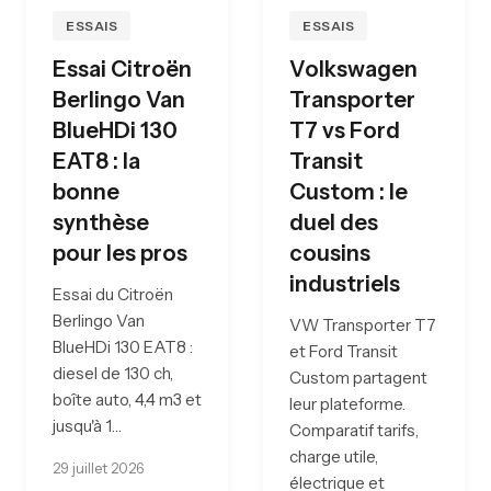
ESSAIS
ESSAIS
Essai Citroën
Volkswagen
Berlingo Van
Transporter
BlueHDi 130
T7 vs Ford
EAT8 : la
Transit
bonne
Custom : le
synthèse
duel des
pour les pros
cousins
industriels
Essai du Citroën
Berlingo Van
VW Transporter T7
BlueHDi 130 EAT8 :
et Ford Transit
diesel de 130 ch,
Custom partagent
boîte auto, 4,4 m3 et
leur plateforme.
jusqu'à 1…
Comparatif tarifs,
charge utile,
29 juillet 2026
électrique et