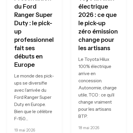
du Ford
électrique
Ranger Super
2026 : ce que
Duty : le pick-
le pick-up
up
zéro émission
professionnel
change pour
fait ses
les artisans
débuts en
Le Toyota Hilux
Europe
100% électrique
arrive en
Le monde des pick-
concession.
ups se diversifie
Autonomie, charge
avec l’arrivée du
utile, TCO : ce qu'il
Ford Ranger Super
change vraiment
Duty en Europe.
pour les artisans
Bien que le célèbre
BTP.
F-150…
18 mai 2026
19 mai 2026