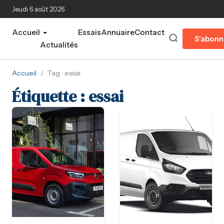
Aller au contenu principal
Jeudi 6 août 2026
Accueil
Essais
Annuaire
Contact
S'abonn
Actualités
Accueil
/
Tag : essai
Étiquette :
essai