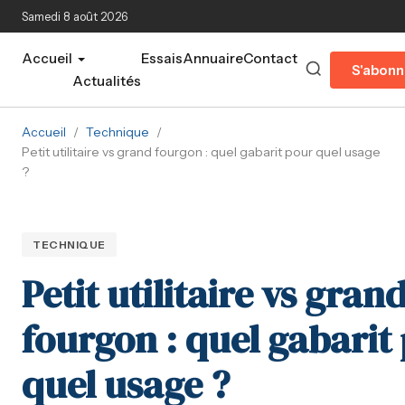
Aller au contenu principal
Samedi 8 août 2026
Accueil
Essais
Annuaire
Contact
S'abonn
Actualités
Accueil
/
Technique
/
Petit utilitaire vs grand fourgon : quel gabarit pour quel usage
?
TECHNIQUE
Petit utilitaire vs gran
fourgon : quel gabarit
quel usage ?