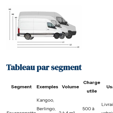
Tableau par segment
Charge
Segment
Exemples
Volume
Us
utile
Kangoo,
Livra
Berlingo,
500 à
Fourgonnette
2 à 4 m³
urbai