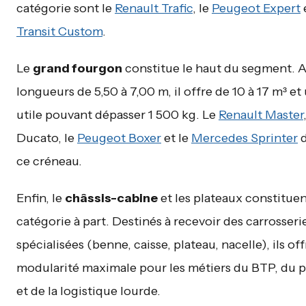
catégorie sont le
Renault Trafic
, le
Peugeot Expert
Transit Custom
.
Le
grand fourgon
constitue le haut du segment. 
longueurs de 5,50 à 7,00 m, il offre de 10 à 17 m³ e
utile pouvant dépasser 1 500 kg. Le
Renault Master
Ducato, le
Peugeot Boxer
et le
Mercedes Sprinter
d
ce créneau.
Enfin, le
châssis-cabine
et les plateaux constitue
catégorie à part. Destinés à recevoir des carrosseri
spécialisées (benne, caisse, plateau, nacelle), ils of
modularité maximale pour les métiers du BTP, du 
et de la logistique lourde.