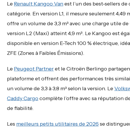
Le
Renault Kangoo Van
est l’un des best-sellers de 
catégorie. En version L1, il mesure seulement 4,49 
offre un volume de 3,3 m³ avec une charge utile de
version L2 (Maxi) atteint 4,9 m³. Le Kangoo est ég
disponible en version E-Tech 100 % électrique, idéa
ZFE (Zones à Faibles Émissions).
Le
Peugeot Partner
et le Citroën Berlingo partage
plateforme et offrent des performances très similai
un volume de 3,3 à 3,8 m³ selon la version. Le
Volks
Caddy Cargo
complète l’offre avec sa réputation de
de fiabilité.
Les
meilleurs petits utilitaires de 2026
se distinguen