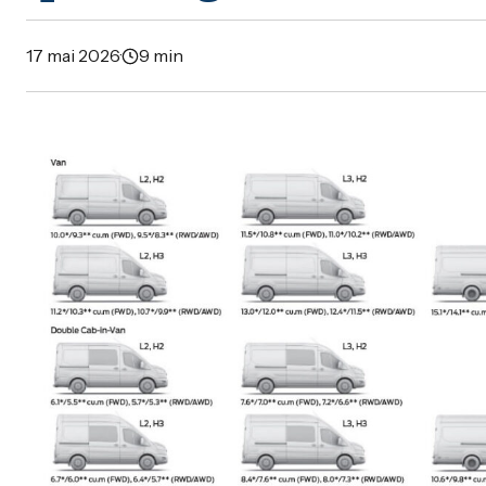
17 mai 2026
·
9 min