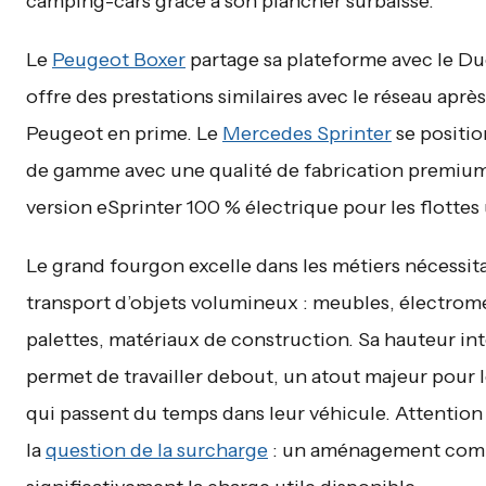
camping-cars grâce à son plancher surbaissé.
Le
Peugeot Boxer
partage sa plateforme avec le Du
offre des prestations similaires avec le réseau aprè
Peugeot en prime. Le
Mercedes Sprinter
se positi
de gamme avec une qualité de fabrication premium
version eSprinter 100 % électrique pour les flottes
Le grand fourgon excelle dans les métiers nécessita
transport d’objets volumineux : meubles, électrom
palettes, matériaux de construction. Sa hauteur in
permet de travailler debout, un atout majeur pour l
qui passent du temps dans leur véhicule. Attention 
la
question de la surcharge
: un aménagement comp