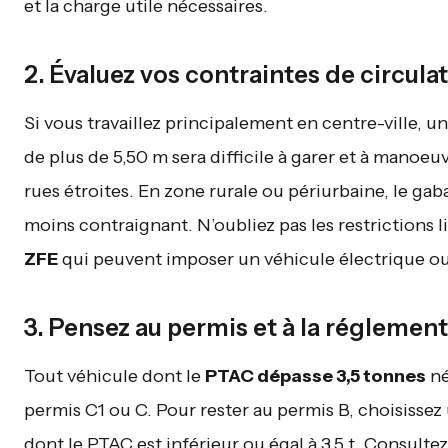
et la charge utile nécessaires.
2. Évaluez vos contraintes de circula
Si vous travaillez principalement en centre-ville, u
de plus de 5,50 m sera difficile à garer et à manoeuv
rues étroites. En zone rurale ou périurbaine, le gaba
moins contraignant. N’oubliez pas les restrictions l
ZFE
qui peuvent imposer un véhicule électrique ou
3. Pensez au permis et à la réglemen
Tout véhicule dont le
PTAC dépasse 3,5 tonnes
né
permis C1 ou C. Pour rester au permis B, choisissez u
dont le PTAC est inférieur ou égal à 3,5 t. Consulte