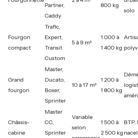
Partner,
800 kg
solo
Caddy
Trafic,
Fourgon
Expert,
1 000 à
Artis
5 à 9 m³
compact
Transit
1 400 kg
polyv
Custom
Master,
Démé
Grand
Ducato,
1 200 à
10 à 17 m³
logis
fourgon
Boxer,
1 800 kg
amén
Sprinter
Master
Variable
Châssis-
CC,
1 500 à
BTP, 
selon
cabine
Sprinter
2 500 kg
nacel
carrosserie