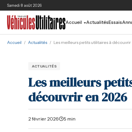
Aller au contenu principal
Samedi 8 août 2026
Accueil
Actualités
Essais
Annu
Accueil
/
Actualités
/
Les meilleurs petits utilitaires à découvri
ACTUALITÉS
Les meilleurs petits
découvrir en 2026
2 février 2026
·
5 min