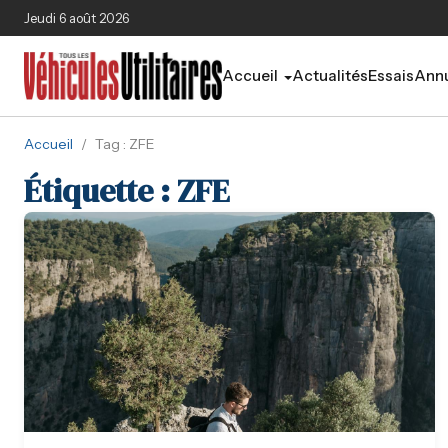
Aller au contenu principal
Jeudi 6 août 2026
Accueil
Actualités
Essais
Annu
Accueil
/
Tag : ZFE
Étiquette :
ZFE