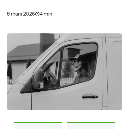
8 mars 2026
·
4 min