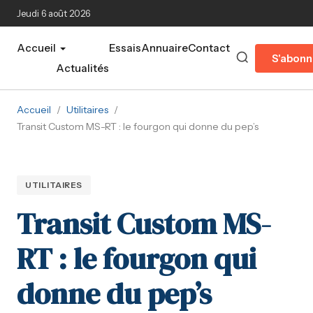
Aller au contenu principal
Jeudi 6 août 2026
Accueil
Essais
Annuaire
Contact
S'abonn
Actualités
Accueil
/
Utilitaires
/
Transit Custom MS-RT : le fourgon qui donne du pep’s
UTILITAIRES
Transit Custom MS-
RT : le fourgon qui
donne du pep’s