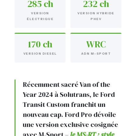
285 ch
232 ch
VERSION
VERSION HYBRIDE
ÉLECTRIQUE
PHEV
170 ch
WRC
VERSION DIESEL
ADN M-SPORT
Récemment sacré Van of the
Year 2024 à Solutrans, le Ford
Transit Custom franchit un
nouveau cap. Ford Pro dévoile
une version exclusive cosignée
avec M-Sport –
le MS-RT : style