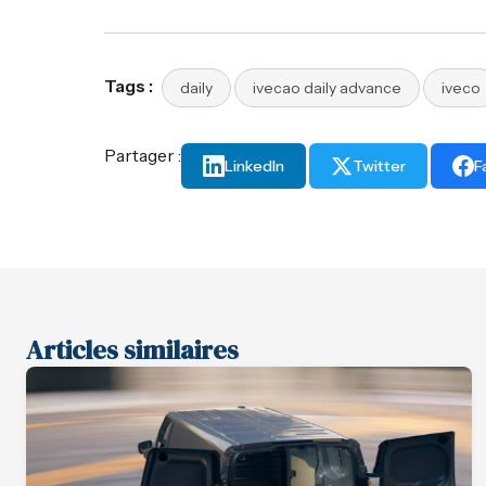
Tags :
daily
ivecao daily advance
iveco
Partager :
LinkedIn
Twitter
F
Articles similaires