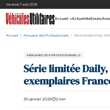
Aller au contenu principal
Vendredi 7 août 2026
Accueil
Actualités
Essais
Annu
Accueil
/
Annuaire des Professionnels
/
Série limitée Daily, l
ANNUAIRE DES PROFESSIONNELS
Série limitée Daily,
exemplaires France
30 janvier 2026
·
2 min