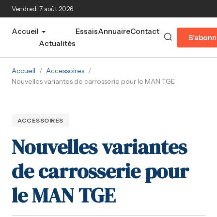
Aller au contenu principal
Vendredi 7 août 2026
Accueil
Essais
Annuaire
Contact
S'abonn
Actualités
Accueil
/
Accessoires
/
Nouvelles variantes de carrosserie pour le MAN TGE
ACCESSOIRES
Nouvelles variantes
de carrosserie pour
le MAN TGE