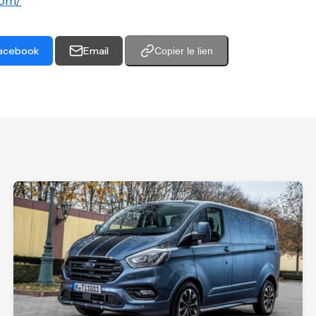
com/
acebook
Email
Copier le lien