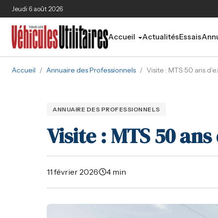
Aller au contenu principal
Jeudi 6 août 2026
Accueil
Actualités
Essais
Annu
Accueil
/
Annuaire des Professionnels
/
Visite : MTS 50 ans d’
ANNUAIRE DES PROFESSIONNELS
Visite : MTS 50 ans
11 février 2026
·
4 min