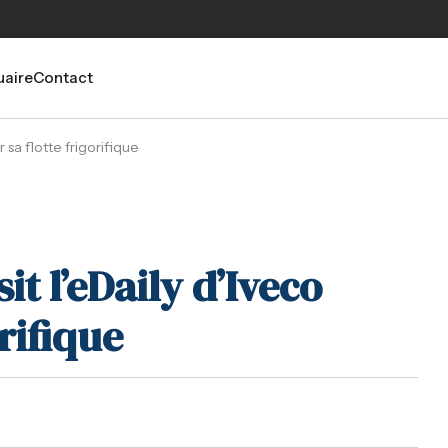
aire
Contact
r sa flotte frigorifique
sit l’eDaily d’Iveco
rifique