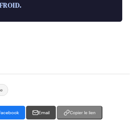
FROID.
re
Facebook
Email
Copier le lien