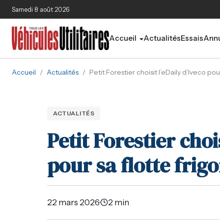
Aller au contenu principal
Samedi 8 août 2026
Accueil
Actualités
Essais
Annu
Accueil
/
Actualités
/
Petit Forestier choisit l’eDaily d’Iveco pou
ACTUALITÉS
Petit Forestier choi
pour sa flotte frigo
22 mars 2026
·
2 min