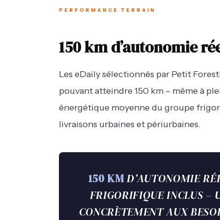
PERFORMANCE TERRAIN
150 km d’autonomie rée
Les eDaily sélectionnés par Petit Fores
pouvant atteindre 150 km – même à ple
énergétique moyenne du groupe frigorif
livraisons urbaines et périurbaines.
150 KM
D’AUTONOMIE RÉE
FRIGORIFIQUE INCLUS –
CONCRÈTEMENT AUX BESOI