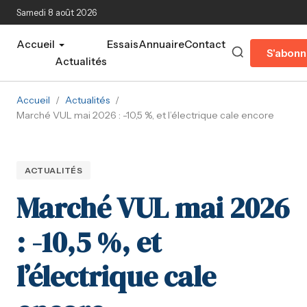
Aller au contenu principal
Samedi 8 août 2026
Accueil
Essais
Annuaire
Contact
S'abonn
Actualités
Accueil
/
Actualités
/
Marché VUL mai 2026 : -10,5 %, et l’électrique cale encore
ACTUALITÉS
Marché VUL mai 2026
: -10,5 %, et
l’électrique cale