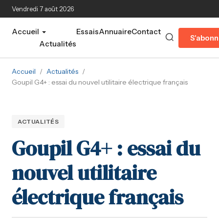
Aller au contenu principal
Vendredi 7 août 2026
Accueil
Essais
Annuaire
Contact
S'abonn
Actualités
Accueil
/
Actualités
/
Goupil G4+ : essai du nouvel utilitaire électrique français
ACTUALITÉS
Goupil G4+ : essai du
nouvel utilitaire
électrique français