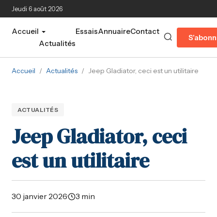
Aller au contenu principal
Jeudi 6 août 2026
Accueil
Essais
Annuaire
Contact
S'abonn
Actualités
Accueil
/
Actualités
/
Jeep Gladiator, ceci est un utilitaire
ACTUALITÉS
Jeep Gladiator, ceci
est un utilitaire
30 janvier 2026
·
3 min