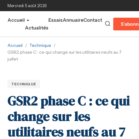
Aller au contenu principal
Mercredi 5 août 2026
Accueil
Essais
Annuaire
Contact
S'abonn
Actualités
Accueil
/
Technique
/
GSR2 phase C : ce qui change sur les utilitaires neufs au 7
juillet
TECHNIQUE
GSR2 phase C : ce qui
change sur les
utilitaires neufs au 7