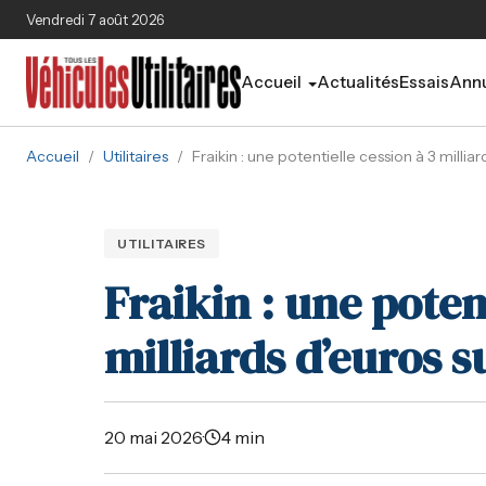
Aller au contenu principal
Vendredi 7 août 2026
Accueil
Actualités
Essais
Annu
Accueil
/
Utilitaires
/
Fraikin : une potentielle cession à 3 millia
UTILITAIRES
Fraikin : une poten
milliards d’euros 
20 mai 2026
·
4 min