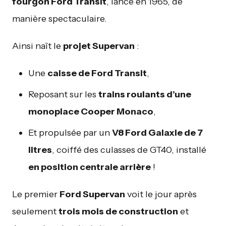
fourgon Ford Transit
, lancé en 1965, de
manière spectaculaire.
Ainsi naît le
projet Supervan
:
Une
caisse de Ford Transit
,
Reposant sur les
trains roulants d’une
monoplace Cooper Monaco
,
Et propulsée par un
V8 Ford Galaxie de 7
litres
, coiffé des culasses de GT40, installé
en position centrale arrière
!
Le premier
Ford Supervan
voit le jour après
seulement
trois mois de construction
et