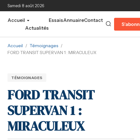
Aller au contenu principal
Samedi 8 août 2026
Accueil
Essais
Annuaire
Contact
S'abonn
Actualités
Accueil
/
Témoignages
/
FORD TRANSIT SUPERVAN 1 : MIRACULEUX
TÉMOIGNAGES
FORD TRANSIT
SUPERVAN 1 :
MIRACULEUX