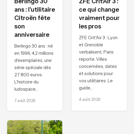
Berlingo 30
ZFE Crit’Air 3 :
ans : l’utilitaire
ce qui change
Citroën fête
vraiment pour
son
les pros
anniversaire
ZFE Crit'Air 3 : Lyon
et Grenoble
Berlingo 30 ans : né
verbalisent, Paris
en 1996, 4,2 millions
reporte. Villes
d'exemplaires, une
concernées, dates
série spéciale dès
et solutions pour
27 800 euros.
vos utilitaires. Le
L'histoire du
guide…
ludospace…
4 août 2026
7 août 2026