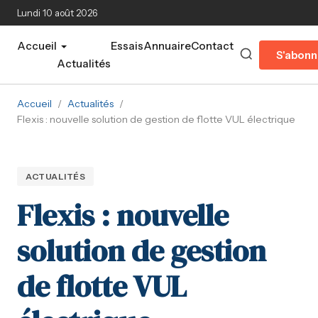
Aller au contenu principal
Lundi 10 août 2026
Accueil
Essais
Annuaire
Contact
S'abonn
Actualités
Accueil
/
Actualités
/
Flexis : nouvelle solution de gestion de flotte VUL électrique
ACTUALITÉS
Flexis : nouvelle
solution de gestion
de flotte VUL