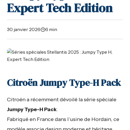
Expert Tech Edition
30 janvier 2026
·
6 min
Citroën Jumpy Type-H Pack
Citroën a récemment dévoilé la série spéciale
Jumpy Type-H Pack
.
Fabriqué en France dans l’usine de Hordain, ce
modèle associe design moderne et héritage