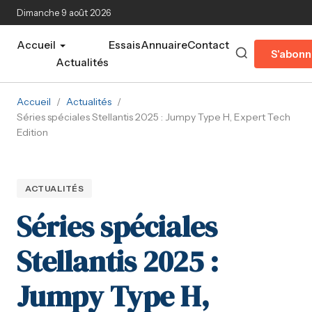
Aller au contenu principal
Dimanche 9 août 2026
Accueil
Essais
Annuaire
Contact
S'abonn
Actualités
Accueil
/
Actualités
/
Séries spéciales Stellantis 2025 : Jumpy Type H, Expert Tech
Edition
ACTUALITÉS
Séries spéciales
Stellantis 2025 :
Jumpy Type H,