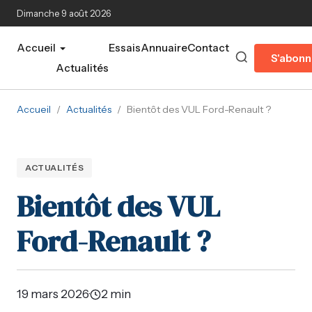
Aller au contenu principal
Dimanche 9 août 2026
Accueil
Essais
Annuaire
Contact
S'abonn
Actualités
Accueil
/
Actualités
/
Bientôt des VUL Ford-Renault ?
ACTUALITÉS
Bientôt des VUL
Ford-Renault ?
19 mars 2026
·
2 min