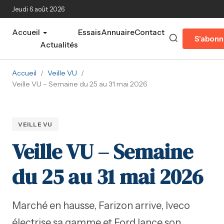
Aller au contenu principal
Jeudi 6 août 2026
Accueil
Essais
Annuaire
Contact
S'abonn
Actualités
Accueil
/
Veille VU
/
Veille VU – Semaine du 25 au 31 mai 2026
VEILLE VU
Veille VU – Semaine
du 25 au 31 mai 2026
Marché en hausse, Farizon arrive, Iveco
électrise sa gamme et Ford lance son