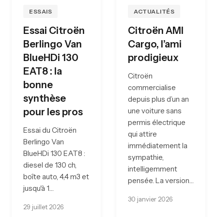
ESSAIS
ACTUALITÉS
Essai Citroën
Citroën AMI
Berlingo Van
Cargo, l’ami
BlueHDi 130
prodigieux
EAT8 : la
Citroën
bonne
commercialise
synthèse
depuis plus d’un an
pour les pros
une voiture sans
permis électrique
Essai du Citroën
qui attire
Berlingo Van
immédiatement la
BlueHDi 130 EAT8 :
sympathie,
diesel de 130 ch,
intelligemment
boîte auto, 4,4 m3 et
pensée. La version…
jusqu'à 1…
30 janvier 2026
29 juillet 2026