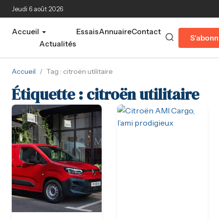
Aller au contenu principal
Jeudi 6 août 2026
Accueil
Essais
Annuaire
Contact
S'abonn
Actualités
Accueil
/
Tag : citroën utilitaire
Étiquette :
citroën utilitaire