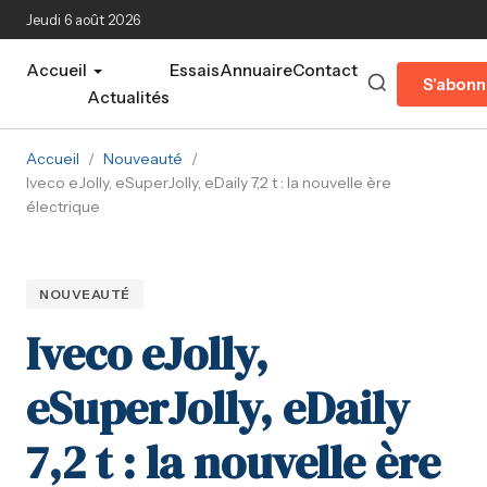
Aller au contenu principal
Jeudi 6 août 2026
Accueil
Essais
Annuaire
Contact
S'abonn
Actualités
Accueil
/
Nouveauté
/
Iveco eJolly, eSuperJolly, eDaily 7,2 t : la nouvelle ère
électrique
NOUVEAUTÉ
Iveco eJolly,
eSuperJolly, eDaily
7,2 t : la nouvelle ère