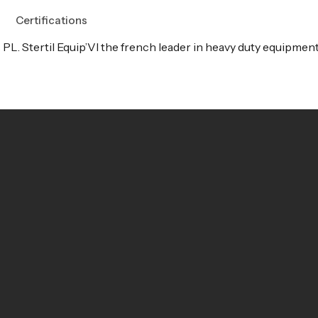
Certifications
PL. Stertil Equip’VI the french leader in heavy duty equipment