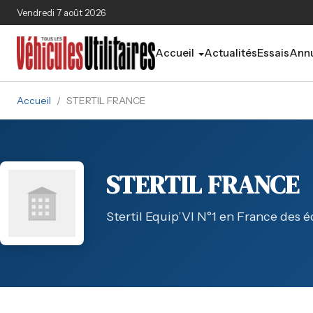
Aller au contenu principal
Vendredi 7 août 2026
Accueil
Actualités
Essais
Annu
Accueil
/
STERTIL FRANCE
STERTIL FRANCE
Stertil Equip’VI N°1 en France des 