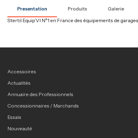
Presentation
Produits
Galerie
Stertil Equip’VI N°1 en France des équipements de garages 
Accessoires
Actualités
Annuaire des Professionnels
Concessionnaires / Marchands
Essais
Nouveauté