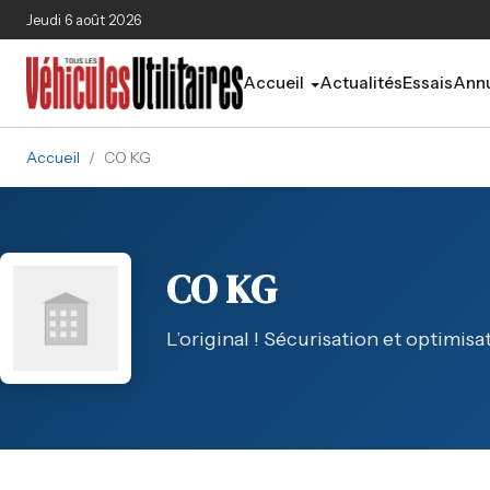
Aller au contenu principal
Jeudi 6 août 2026
Accueil
Actualités
Essais
Annu
Accueil
/
CO KG
CO KG
L’original ! Sécurisation et optimi