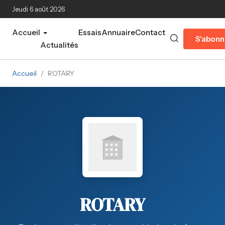
Aller au contenu principal
Jeudi 6 août 2026
Accueil
Essais
Annuaire
Contact
S'abonn
Actualités
Accueil
/
ROTARY
ROTARY