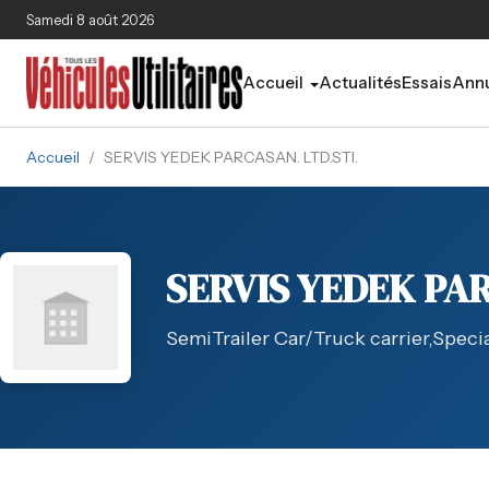
Aller au contenu principal
Samedi 8 août 2026
Accueil
Actualités
Essais
Annu
Accueil
/
SERVIS YEDEK PARCASAN. LTD.STI.
SERVIS YEDEK PAR
SemiTrailer Car/Truck carrier,Spec