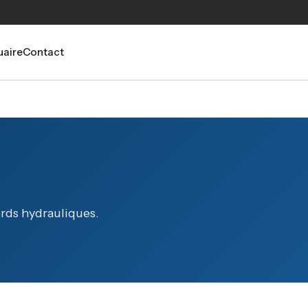
aire
Contact
ords hydrauliques.