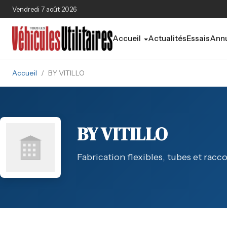
Aller au contenu principal
Vendredi 7 août 2026
Accueil
Actualités
Essais
Annu
Accueil
/
BY VITILLO
BY VITILLO
Fabrication flexibles, tubes et racc