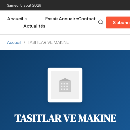
Aller au contenu principal
Samedi 8 août 2026
Accueil
Essais
Annuaire
Contact
S'abonn
Actualités
Accueil
/
TASITLAR VE MAKINE
TASITLAR VE MAKINE