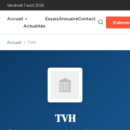
Aller au contenu principal
Vendredi 7 août 2026
Accueil
Essais
Annuaire
Contact
S'abonn
Actualités
Accueil
/
TVH
TVH