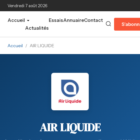
Aller au contenu principal
Vendredi 7 août 2026
Accueil
Essais
Annuaire
Contact
S'abonn
Actualités
Accueil
/
AIR LIQUIDE
AIR LIQUIDE