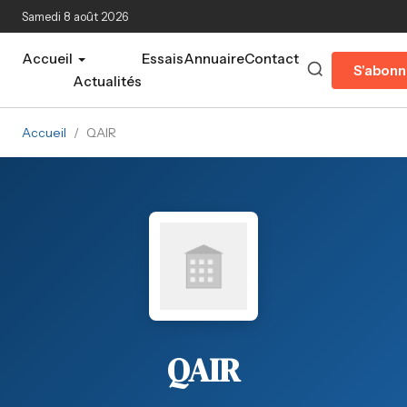
Aller au contenu principal
Samedi 8 août 2026
Accueil
Essais
Annuaire
Contact
S'abonn
Actualités
Accueil
/
QAIR
QAIR