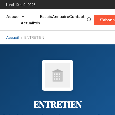
Aller au contenu principal
Lundi 10 août 2026
Accueil
Essais
Annuaire
Contact
S'abonn
Actualités
Accueil
/
ENTRETIEN
ENTRETIEN