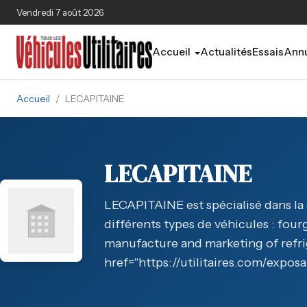
Aller au contenu principal
Vendredi 7 août 2026
Accueil
Actualités
Essais
Annu
Accueil
/
LECAPITAINE
LECAPITAINE
LECAPITAINE est spécialisé dans la 
différents types de véhicules : four
manufacture and marketing of refr
href="https://utilitaires.com/exposa