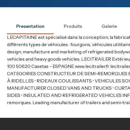
Presentation
Produits
Galerie
LECAPITAINE est spécialisé dans la conception, la fabricat
différents types de véhicules : fourgons, véhicules utilita
design, manufacture and marketing of refrigerated bodywor
vehicles and heavy goods vehicles. LECITRAILER Extérie
100 50620 Casetas - ESPAGNE www.lecitrailer.fr lecitra
CATEGORIES CONSTRUCTEUR DE SEMI-REMORQUES E
À RIDELLES • RIDEAUX COULISSANTS • VEHICULES S
MANUFACTURER CLOSED VANS AND TRUCKS • CURTAI
SIDES • INSULATED AND REFRIGERATED VEHICLES INFOR
remorques. Leading manufacturer of trailers and semi-trai