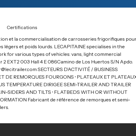
Certifications
ion et la commercialisation de carrosseries frigorifiques pou
ires légers et poids lourds. LECAPITAINE specialises in the
k for various types of vehicles: vans, light commercial
ur 2 EXT2 003 Hall 4 E 086Camino de Los Huertos S/N Apdo.
iler@lecitrailer.com SECTEURS D’ACTIVITÉ / BUSINESS
T DE REMORQUES FOURGONS • PLATEAUX ET PLATEAU
OUS TEMPERATURE DIRIGEE SEMI-TRAILER AND TRAILER
N-SIDERS AND TILTS • FLATBEDS WITH OR WITHOUT
MATION Fabricant de référence de remorques et semi-
lers.