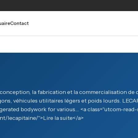
aire
Contact
conception, la fabrication et la commercialisation de c
gons, véhicules utilitaires légers et poids lourds. LECA
igerated bodywork for various… <a class="utcom-read
nt/lecapitaine/">Lire la suite</a>