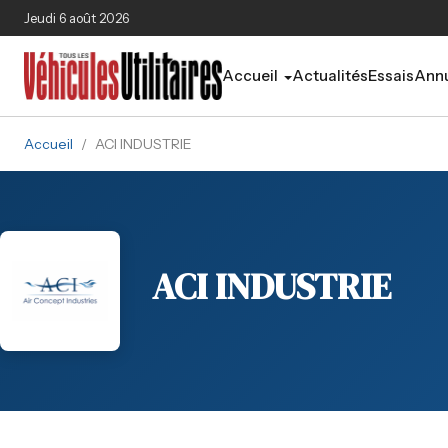
Aller au contenu principal
Jeudi 6 août 2026
Accueil
Actualités
Essais
Annu
Accueil
/
ACI INDUSTRIE
ACI INDUSTRIE