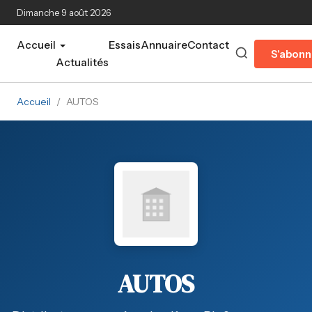
Aller au contenu principal
Dimanche 9 août 2026
Accueil
Essais
Annuaire
Contact
S'abonn
Actualités
Accueil
/
AUTOS
AUTOS