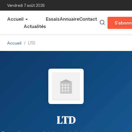
Aller au contenu principal
Vendredi 7 août 2026
Accueil
Essais
Annuaire
Contact
S'abonn
Actualités
Accueil
/
LTD
LTD