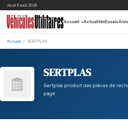
Aller au contenu principal
Jeudi 6 août 2026
Accueil
Actualités
Essais
Annu
Accueil
/
SERTPLAS
SERTPLAS
Sertplas produit des pièces de recha
page