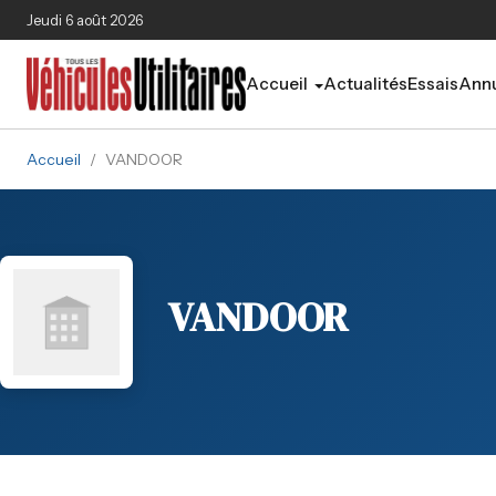
Aller au contenu principal
Jeudi 6 août 2026
Accueil
Actualités
Essais
Annu
Accueil
/
VANDOOR
VANDOOR